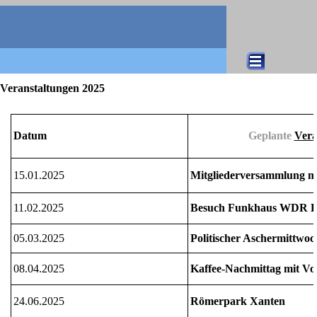
Direkt zum Seiteninhalt
Menü überspringen
Veranstaltungen 2025
Datum
Geplante
Vera
15.01.2025
Mitgliederversammlung m
11.02.2025
B
e
such Funkhaus WDR K
05.03.2025
Politischer Aschermittwoc
08.04.2025
Kaffee-Nachmittag mit Vor
24.06.2025
Römerpark Xanten